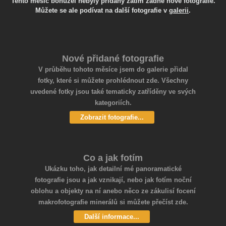
Tento měsíc bohužel nebyly přidány zatím žádné nové fotografie.
Můžete se ale podívat na další fotografie v
galerii
.
Nové přidané fotografie
V průběhu tohoto měsíce jsem do galerie přidal
fotky, které si můžete prohlédnout zde. Všechny
uvedené fotky jsou také tematicky zatříděny ve svých
kategoriích.
Zobrazit fotografie...
Co a jak fotím
Ukázku toho, jak detailní mé panoramatické
fotografie jsou a jak vznikají, nebo jak fotím noční
oblohu a objekty na ní anebo něco ze zákulisí focení
makrofotografie minerálů si můžete přečíst zde.
Další informace...